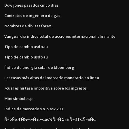
Dow jones pasados ​​cinco días
Contratos de ingeniero de gas
Nombres de divisas forex
Vanguardia índice total de acciones internacional almirante
Tipo de cambio usd xau
Tipo de cambio usd xau
Índice de energía solar de bloomberg
Las tasas más altas del mercado monetario en línea
¿cuál es mi tasa impositiva sobre los ingresos_
Mini símbolo sp
Índice de mercado s & p asx 200
Ñ«óÑα¿ΓÑ½∞¡«Ñ π»αáó½Ñ¡¿Ñ Σ«αÑ¬ß ΓαÑ⌐ñÑα