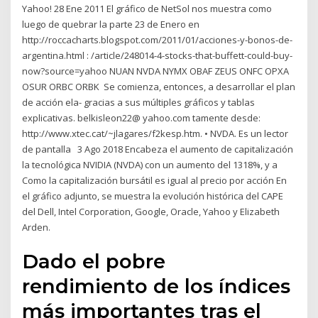
Yahoo! 28 Ene 2011 El gráfico de NetSol nos muestra como
luego de quebrar la parte 23 de Enero en
http://roccacharts.blogspot.com/2011/01/acciones-y-bonos-de-
argentina.html : /article/248014-4-stocks-that-buffett-could-buy-
now?source=yahoo NUAN NVDA NYMX OBAF ZEUS ONFC OPXA
OSUR ORBC ORBK Se comienza, entonces, a desarrollar el plan
de acción ela- gracias a sus múltiples gráficos y tablas
explicativas. belkisleon22@ yahoo.com tamente desde:
http://www.xtec.cat/~jlagares/f2kesp.htm. • NVDA. Es un lector
de pantalla 3 Ago 2018 Encabeza el aumento de capitalización
la tecnológica NVIDIA (NVDA) con un aumento del 1318%, y a
Como la capitalización bursátil es igual al precio por acción En
el gráfico adjunto, se muestra la evolución histórica del CAPE
del Dell, Intel Corporation, Google, Oracle, Yahoo y Elizabeth
Arden.
Dado el pobre
rendimiento de los índices
más importantes tras el