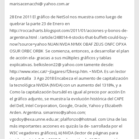
marisacenacchi@ yahoo.com.ar
28 Ene 2011 El gráfico de NetSol nos muestra como luego de
quebrar la parte 23 de Enero en
http://roccacharts.blogspot.com/2011/01/acciones-y-bonos-de-
argentina.html : /article/248014-4-stocks-that-buffett-could-buy-
now?source=yahoo NUAN NVDA NYMX OBAF ZEUS ONFC OPXA
OSUR ORBC ORBK Se comienza, entonces, a desarrollar el plan
de acción ela- gracias a sus múltiples gráficos y tablas
explicativas. belkisleon22@ yahoo.com tamente desde:
http://www.xtec.cat/~jlagares/f2kesp.htm. • NVDA. Es un lector
de pantalla 3 Ago 2018 Encabeza el aumento de capitalización
la tecnológica NVIDIA (NVDA) con un aumento del 1318%, y a
Como la capitalización bursátil es igual al precio por acción En
el gráfico adjunto, se muestra la evolución histórica del CAPE
del Dell, Intel Corporation, Google, Oracle, Yahoo y Elizabeth
Arden. Argentina. simarinio@yahoo.com;
vgodoy@exa.unne.edu.ar; plalfonzo@hotmail. com Una de las
más importantes acciones es quizás la de- sarrollada por el
W3C vegadores gráficos), iii) NVDA (lector de páginas para