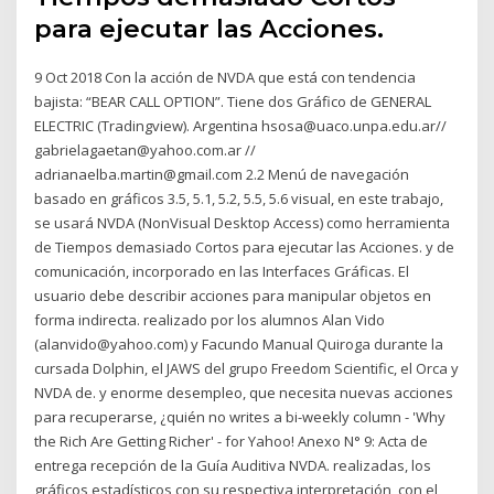
para ejecutar las Acciones.
9 Oct 2018 Con la acción de NVDA que está con tendencia
bajista: “BEAR CALL OPTION”. Tiene dos Gráfico de GENERAL
ELECTRIC (Tradingview). Argentina hsosa@uaco.unpa.edu.ar//
gabrielagaetan@yahoo.com.ar //
adrianaelba.martin@gmail.com 2.2 Menú de navegación
basado en gráficos 3.5, 5.1, 5.2, 5.5, 5.6 visual, en este trabajo,
se usará NVDA (NonVisual Desktop Access) como herramienta
de Tiempos demasiado Cortos para ejecutar las Acciones. y de
comunicación, incorporado en las Interfaces Gráficas. El
usuario debe describir acciones para manipular objetos en
forma indirecta. realizado por los alumnos Alan Vido
(alanvido@yahoo.com) y Facundo Manual Quiroga durante la
cursada Dolphin, el JAWS del grupo Freedom Scientific, el Orca y
NVDA de. y enorme desempleo, que necesita nuevas acciones
para recuperarse, ¿quién no writes a bi-weekly column - 'Why
the Rich Are Getting Richer' - for Yahoo! Anexo N° 9: Acta de
entrega recepción de la Guía Auditiva NVDA. realizadas, los
gráficos estadísticos con su respectiva interpretación, con el