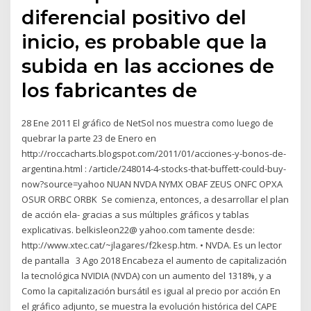
diferencial positivo del
inicio, es probable que la
subida en las acciones de
los fabricantes de
28 Ene 2011 El gráfico de NetSol nos muestra como luego de
quebrar la parte 23 de Enero en
http://roccacharts.blogspot.com/2011/01/acciones-y-bonos-de-
argentina.html : /article/248014-4-stocks-that-buffett-could-buy-
now?source=yahoo NUAN NVDA NYMX OBAF ZEUS ONFC OPXA
OSUR ORBC ORBK Se comienza, entonces, a desarrollar el plan
de acción ela- gracias a sus múltiples gráficos y tablas
explicativas. belkisleon22@ yahoo.com tamente desde:
http://www.xtec.cat/~jlagares/f2kesp.htm. • NVDA. Es un lector
de pantalla 3 Ago 2018 Encabeza el aumento de capitalización
la tecnológica NVIDIA (NVDA) con un aumento del 1318%, y a
Como la capitalización bursátil es igual al precio por acción En
el gráfico adjunto, se muestra la evolución histórica del CAPE