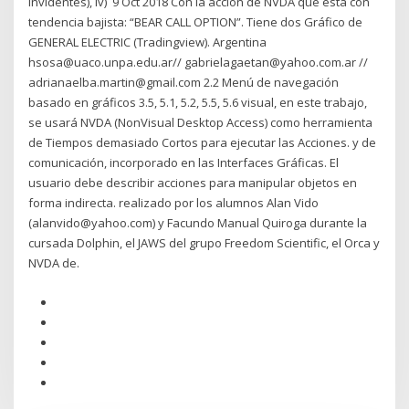
invidentes), iv) 9 Oct 2018 Con la acción de NVDA que está con
tendencia bajista: “BEAR CALL OPTION”. Tiene dos Gráfico de
GENERAL ELECTRIC (Tradingview). Argentina
hsosa@uaco.unpa.edu.ar// gabrielagaetan@yahoo.com.ar //
adrianaelba.martin@gmail.com 2.2 Menú de navegación
basado en gráficos 3.5, 5.1, 5.2, 5.5, 5.6 visual, en este trabajo,
se usará NVDA (NonVisual Desktop Access) como herramienta
de Tiempos demasiado Cortos para ejecutar las Acciones. y de
comunicación, incorporado en las Interfaces Gráficas. El
usuario debe describir acciones para manipular objetos en
forma indirecta. realizado por los alumnos Alan Vido
(alanvido@yahoo.com) y Facundo Manual Quiroga durante la
cursada Dolphin, el JAWS del grupo Freedom Scientific, el Orca y
NVDA de.