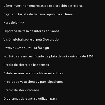
Cómo invertir en empresas de exploración petrolera.
Pago con tarjeta de banana república en línea
Kurs dolar mk
Hipoteca de tasa de interés a 10 años
Visión global sobre el petróleo crudo
¬παß ñ«½½áα Σπ¡Γ ßΓÑα½¿¡ú
¿cuánto vale un certificado de plata de nota estrella de 1957_
Precio de cierre de bse sensex
4 dólares americanos a libras esterlinas
Propiedad vs acciones y participaciones
Precio de stockstotrade
Diagramas de gantt se utilizan para