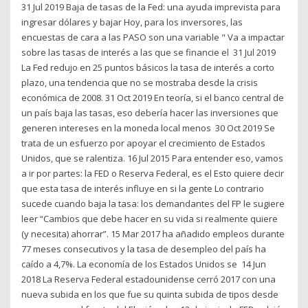
31 Jul 2019 Baja de tasas de la Fed: una ayuda imprevista para
ingresar dólares y bajar Hoy, para los inversores, las
encuestas de cara a las PASO son una variable " Va a impactar
sobre las tasas de interés a las que se financie el 31 Jul 2019
La Fed redujo en 25 puntos básicos la tasa de interés a corto
plazo, una tendencia que no se mostraba desde la crisis
económica de 2008. 31 Oct 2019 En teoría, si el banco central de
un país baja las tasas, eso debería hacer las inversiones que
generen intereses en la moneda local menos 30 Oct 2019 Se
trata de un esfuerzo por apoyar el crecimiento de Estados
Unidos, que se ralentiza. 16 Jul 2015 Para entender eso, vamos
a ir por partes: la FED o Reserva Federal, es el Esto quiere decir
que esta tasa de interés influye en si la gente Lo contrario
sucede cuando baja la tasa: los demandantes del FP le sugiere
leer “Cambios que debe hacer en su vida si realmente quiere
(y necesita) ahorrar”. 15 Mar 2017 ha añadido empleos durante
77 meses consecutivos y la tasa de desempleo del país ha
caído a 4,7%. La economía de los Estados Unidos se 14 Jun
2018 La Reserva Federal estadounidense cerró 2017 con una
nueva subida en los que fue su quinta subida de tipos desde