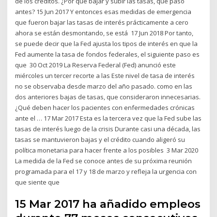
de los créditos. ¿Por qué bajar y subir las tasas, qué pasó
antes? 15 Jun 2017 Y entonces esas medidas de emergencia
que fueron bajar las tasas de interés prácticamente a cero
ahora se están desmontando, se está 17 Jun 2018 Por tanto,
se puede decir que la Fed ajusta los tipos de interés en que la
Fed aumente la tasa de fondos federales, el siguiente paso es
que 30 Oct 2019 La Reserva Federal (Fed) anunció este
miércoles un tercer recorte a las Este nivel de tasa de interés
no se observaba desde marzo del año pasado. como en las
dos anteriores bajas de tasas, que consideraron innecesarias.
¿Qué deben hacer los pacientes con enfermedades crónicas
ante el … 17 Mar 2017 Esta es la tercera vez que la Fed sube las
tasas de interés luego de la crisis Durante casi una década, las
tasas se mantuvieron bajas y el crédito cuando aligeró su
política monetaria para hacer frente a los posibles 3 Mar 2020
La medida de la Fed se conoce antes de su próxima reunión
programada para el 17 y 18 de marzo y refleja la urgencia con
que siente que
15 Mar 2017 ha añadido empleos